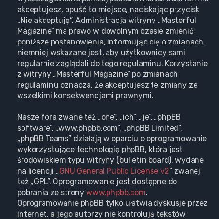
akceptujesz, opuść to miejsce, naciskając przycisk
„Nie akceptuję”. Administracja witryny „Masterful
Magazine” ma prawo w dowolnym czasie zmienić
poniższe postanowienia, informując cię o zmianach,
niemniej wskazane jest, aby użytkownicy sami
regularnie zaglądali do tego regulaminu. Korzystanie
z witryny „Masterful Magazine” po zmianach
regulaminu oznacza, że akceptujesz te zmiany ze
wszelkimi konsekwencjami prawnymi.
Nasze fora zwane też „one”, „ich”, „je”, „phpBB
software”, „www.phpbb.com”, „phpBB Limited”,
„phpBB Teams” działają w oparciu o oprogramowanie
wykorzystujące technologię phpBB, która jest
środowiskiem typu witryny (bulletin board), wydane
na licencji „
GNU General Public License v2
” zwanej
też „GPL”. Oprogramowanie jest dostępne do
pobrania ze strony
www.phpbb.com
.
Oprogramowanie phpBB tylko ułatwia dyskusje przez
internet, a jego autorzy nie kontrolują tekstów