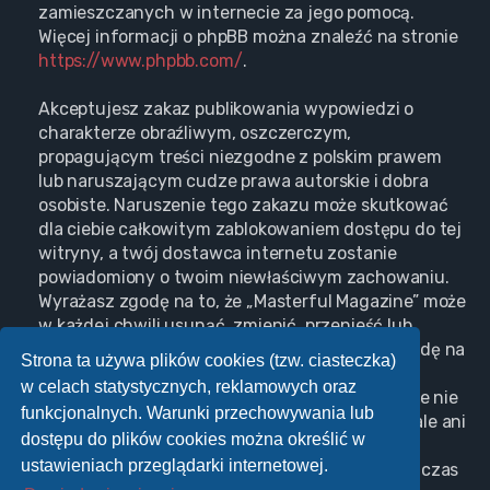
zamieszczanych w internecie za jego pomocą.
Więcej informacji o phpBB można znaleźć na stronie
https://www.phpbb.com/
.
Akceptujesz zakaz publikowania wypowiedzi o
charakterze obraźliwym, oszczerczym,
propagującym treści niezgodne z polskim prawem
lub naruszającym cudze prawa autorskie i dobra
osobiste. Naruszenie tego zakazu może skutkować
dla ciebie całkowitym zablokowaniem dostępu do tej
witryny, a twój dostawca internetu zostanie
powiadomiony o twoim niewłaściwym zachowaniu.
Wyrażasz zgodę na to, że „Masterful Magazine” może
w każdej chwili usunąć, zmienić, przenieść lub
zamknąć każdy twój temat, post. Wyrażasz zgodę na
Strona ta używa plików cookies (tzw. ciasteczka)
zapisywanie wszystkich podanych przez ciebie
w celach statystycznych, reklamowych oraz
informacji w naszej bazie danych. Informacje te nie
funkcjonalnych. Warunki przechowywania lub
będą przekazywane nikomu bez twojej zgody, ale ani
dostępu do plików cookies można określić w
„Masterful Magazine”, ani phpBB nie ponosi
ustawieniach przeglądarki internetowej.
odpowiedzialności za włamania do witryny, podczas