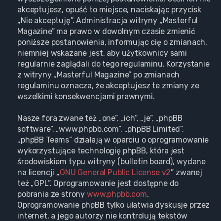
akceptujesz, opuść to miejsce, naciskając przycisk
„Nie akceptuję”. Administracja witryny „Masterful
Magazine” ma prawo w dowolnym czasie zmienić
poniższe postanowienia, informując cię o zmianach,
niemniej wskazane jest, aby użytkownicy sami
regularnie zaglądali do tego regulaminu. Korzystanie
z witryny „Masterful Magazine” po zmianach
regulaminu oznacza, że akceptujesz te zmiany ze
wszelkimi konsekwencjami prawnymi.
Nasze fora zwane też „one”, „ich”, „je”, „phpBB
software”, „www.phpbb.com”, „phpBB Limited”,
„phpBB Teams” działają w oparciu o oprogramowanie
wykorzystujące technologię phpBB, która jest
środowiskiem typu witryny (bulletin board), wydane
na licencji „
GNU General Public License v2
” zwanej
też „GPL”. Oprogramowanie jest dostępne do
pobrania ze strony
www.phpbb.com
.
Oprogramowanie phpBB tylko ułatwia dyskusje przez
internet, a jego autorzy nie kontrolują tekstów