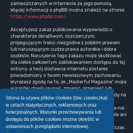
zamieszczanych w internecie za jego pomocą.
Więcej informacji o phpBB można znaleźć na stronie
https://www.phpbb.com/
.
Akceptujesz zakaz publikowania wypowiedzi o
charakterze obraźliwym, oszczerczym,
propagującym treści niezgodne z polskim prawem
lub naruszającym cudze prawa autorskie i dobra
osobiste. Naruszenie tego zakazu może skutkować
dla ciebie całkowitym zablokowaniem dostępu do tej
witryny, a twój dostawca internetu zostanie
powiadomiony o twoim niewłaściwym zachowaniu.
Wyrażasz zgodę na to, że „Masterful Magazine” może
w każdej chwili usunąć, zmienić, przenieść lub
zamknąć każdy twój temat, post. Wyrażasz zgodę na
Strona ta używa plików cookies (tzw. ciasteczka)
zapisywanie wszystkich podanych przez ciebie
w celach statystycznych, reklamowych oraz
informacji w naszej bazie danych. Informacje te nie
funkcjonalnych. Warunki przechowywania lub
będą przekazywane nikomu bez twojej zgody, ale ani
dostępu do plików cookies można określić w
„Masterful Magazine”, ani phpBB nie ponosi
ustawieniach przeglądarki internetowej.
odpowiedzialności za włamania do witryny, podczas