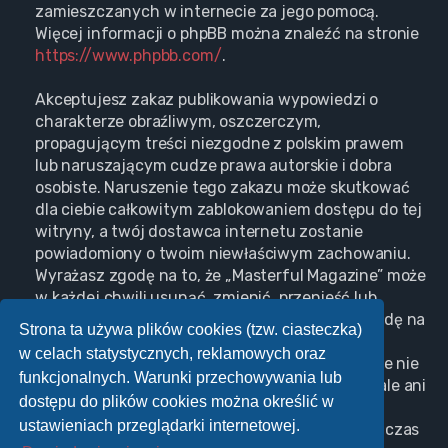
zamieszczanych w internecie za jego pomocą.
Więcej informacji o phpBB można znaleźć na stronie
https://www.phpbb.com/
.
Akceptujesz zakaz publikowania wypowiedzi o
charakterze obraźliwym, oszczerczym,
propagującym treści niezgodne z polskim prawem
lub naruszającym cudze prawa autorskie i dobra
osobiste. Naruszenie tego zakazu może skutkować
dla ciebie całkowitym zablokowaniem dostępu do tej
witryny, a twój dostawca internetu zostanie
powiadomiony o twoim niewłaściwym zachowaniu.
Wyrażasz zgodę na to, że „Masterful Magazine” może
w każdej chwili usunąć, zmienić, przenieść lub
zamknąć każdy twój temat, post. Wyrażasz zgodę na
Strona ta używa plików cookies (tzw. ciasteczka)
zapisywanie wszystkich podanych przez ciebie
w celach statystycznych, reklamowych oraz
informacji w naszej bazie danych. Informacje te nie
funkcjonalnych. Warunki przechowywania lub
będą przekazywane nikomu bez twojej zgody, ale ani
dostępu do plików cookies można określić w
„Masterful Magazine”, ani phpBB nie ponosi
ustawieniach przeglądarki internetowej.
odpowiedzialności za włamania do witryny, podczas