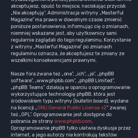
akceptujesz, opuść to miejsce, naciskając przycisk
„Nie akceptuję”. Administracja witryny „Masterful
Magazine” ma prawo w dowolnym czasie zmienić
poniższe postanowienia, informując cię o zmianach,
niemniej wskazane jest, aby użytkownicy sami
regularnie zaglądali do tego regulaminu. Korzystanie
z witryny „Masterful Magazine” po zmianach
regulaminu oznacza, że akceptujesz te zmiany ze
wszelkimi konsekwencjami prawnymi.
Nasze fora zwane też „one”, „ich”, „je”, „phpBB
software”, „www.phpbb.com”, „phpBB Limited”,
„phpBB Teams” działają w oparciu o oprogramowanie
wykorzystujące technologię phpBB, która jest
środowiskiem typu witryny (bulletin board), wydane
na licencji „
GNU General Public License v2
” zwanej
też „GPL”. Oprogramowanie jest dostępne do
pobrania ze strony
www.phpbb.com
.
Oprogramowanie phpBB tylko ułatwia dyskusje przez
internet, a jego autorzy nie kontrolują tekstów