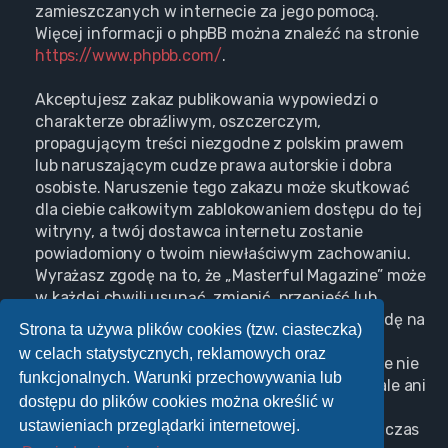
zamieszczanych w internecie za jego pomocą.
Więcej informacji o phpBB można znaleźć na stronie
https://www.phpbb.com/
.
Akceptujesz zakaz publikowania wypowiedzi o
charakterze obraźliwym, oszczerczym,
propagującym treści niezgodne z polskim prawem
lub naruszającym cudze prawa autorskie i dobra
osobiste. Naruszenie tego zakazu może skutkować
dla ciebie całkowitym zablokowaniem dostępu do tej
witryny, a twój dostawca internetu zostanie
powiadomiony o twoim niewłaściwym zachowaniu.
Wyrażasz zgodę na to, że „Masterful Magazine” może
w każdej chwili usunąć, zmienić, przenieść lub
zamknąć każdy twój temat, post. Wyrażasz zgodę na
Strona ta używa plików cookies (tzw. ciasteczka)
zapisywanie wszystkich podanych przez ciebie
w celach statystycznych, reklamowych oraz
informacji w naszej bazie danych. Informacje te nie
funkcjonalnych. Warunki przechowywania lub
będą przekazywane nikomu bez twojej zgody, ale ani
dostępu do plików cookies można określić w
„Masterful Magazine”, ani phpBB nie ponosi
ustawieniach przeglądarki internetowej.
odpowiedzialności za włamania do witryny, podczas