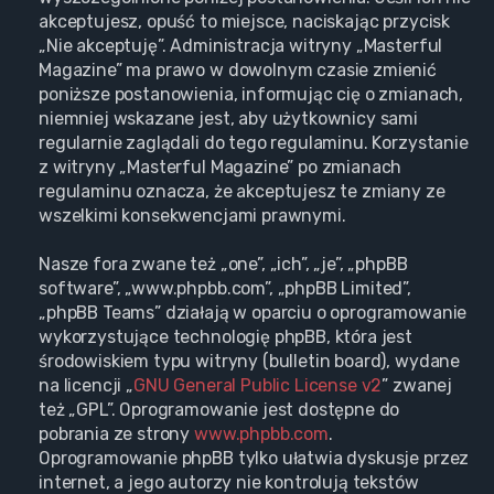
akceptujesz, opuść to miejsce, naciskając przycisk
„Nie akceptuję”. Administracja witryny „Masterful
Magazine” ma prawo w dowolnym czasie zmienić
poniższe postanowienia, informując cię o zmianach,
niemniej wskazane jest, aby użytkownicy sami
regularnie zaglądali do tego regulaminu. Korzystanie
z witryny „Masterful Magazine” po zmianach
regulaminu oznacza, że akceptujesz te zmiany ze
wszelkimi konsekwencjami prawnymi.
Nasze fora zwane też „one”, „ich”, „je”, „phpBB
software”, „www.phpbb.com”, „phpBB Limited”,
„phpBB Teams” działają w oparciu o oprogramowanie
wykorzystujące technologię phpBB, która jest
środowiskiem typu witryny (bulletin board), wydane
na licencji „
GNU General Public License v2
” zwanej
też „GPL”. Oprogramowanie jest dostępne do
pobrania ze strony
www.phpbb.com
.
Oprogramowanie phpBB tylko ułatwia dyskusje przez
internet, a jego autorzy nie kontrolują tekstów