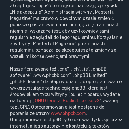
akceptujesz, opuść to miejsce, naciskając przycisk
„Nie akceptuję”. Administracja witryny „Masterful
Magazine” ma prawo w dowolnym czasie zmienić
poniższe postanowienia, informując cię o zmianach,
niemniej wskazane jest, aby użytkownicy sami
regularnie zaglądali do tego regulaminu. Korzystanie
z witryny „Masterful Magazine” po zmianach
regulaminu oznacza, że akceptujesz te zmiany ze
wszelkimi konsekwencjami prawnymi.
Nasze fora zwane też „one”, „ich”, „je”, „phpBB
software”, „www.phpbb.com”, „phpBB Limited”,
„phpBB Teams” działają w oparciu o oprogramowanie
wykorzystujące technologię phpBB, która jest
środowiskiem typu witryny (bulletin board), wydane
na licencji „
GNU General Public License v2
” zwanej
też „GPL”. Oprogramowanie jest dostępne do
pobrania ze strony
www.phpbb.com
.
Oprogramowanie phpBB tylko ułatwia dyskusje przez
internet, a jego autorzy nie kontrolują tekstów