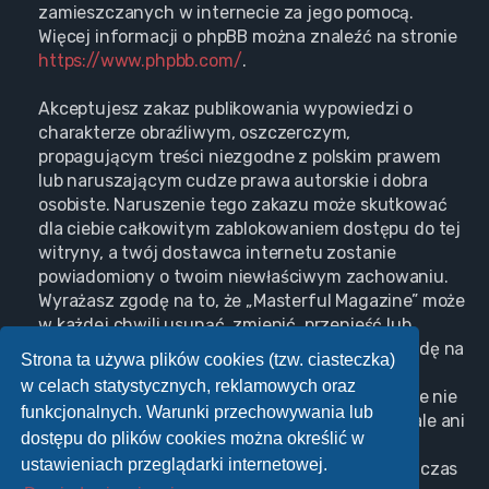
zamieszczanych w internecie za jego pomocą.
Więcej informacji o phpBB można znaleźć na stronie
https://www.phpbb.com/
.
Akceptujesz zakaz publikowania wypowiedzi o
charakterze obraźliwym, oszczerczym,
propagującym treści niezgodne z polskim prawem
lub naruszającym cudze prawa autorskie i dobra
osobiste. Naruszenie tego zakazu może skutkować
dla ciebie całkowitym zablokowaniem dostępu do tej
witryny, a twój dostawca internetu zostanie
powiadomiony o twoim niewłaściwym zachowaniu.
Wyrażasz zgodę na to, że „Masterful Magazine” może
w każdej chwili usunąć, zmienić, przenieść lub
zamknąć każdy twój temat, post. Wyrażasz zgodę na
Strona ta używa plików cookies (tzw. ciasteczka)
zapisywanie wszystkich podanych przez ciebie
w celach statystycznych, reklamowych oraz
informacji w naszej bazie danych. Informacje te nie
funkcjonalnych. Warunki przechowywania lub
będą przekazywane nikomu bez twojej zgody, ale ani
dostępu do plików cookies można określić w
„Masterful Magazine”, ani phpBB nie ponosi
ustawieniach przeglądarki internetowej.
odpowiedzialności za włamania do witryny, podczas