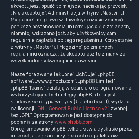
akceptujesz, opuść to miejsce, naciskając przycisk
„Nie akceptuję”. Administracja witryny „Masterful
Magazine” ma prawo w dowolnym czasie zmienić
poniższe postanowienia, informując cię o zmianach,
niemniej wskazane jest, aby użytkownicy sami
regularnie zaglądali do tego regulaminu. Korzystanie
z witryny „Masterful Magazine” po zmianach
regulaminu oznacza, że akceptujesz te zmiany ze
wszelkimi konsekwencjami prawnymi.
Nasze fora zwane też „one”, „ich”, „je”, „phpBB
software”, „www.phpbb.com”, „phpBB Limited”,
„phpBB Teams” działają w oparciu o oprogramowanie
wykorzystujące technologię phpBB, która jest
środowiskiem typu witryny (bulletin board), wydane
na licencji „
GNU General Public License v2
” zwanej
też „GPL”. Oprogramowanie jest dostępne do
pobrania ze strony
www.phpbb.com
.
Oprogramowanie phpBB tylko ułatwia dyskusje przez
internet, a jego autorzy nie kontrolują tekstów