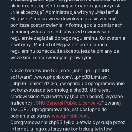
akceptujesz, opuść to miejsce, naciskając przycisk
„Nie akceptuję”. Administracja witryny „Masterful
Magazine” ma prawo w dowolnym czasie zmienić
poniższe postanowienia, informując cię o zmianach,
niemniej wskazane jest, aby użytkownicy sami
regularnie zaglądali do tego regulaminu. Korzystanie
z witryny „Masterful Magazine” po zmianach
regulaminu oznacza, że akceptujesz te zmiany ze
wszelkimi konsekwencjami prawnymi.
Nasze fora zwane też „one”, „ich”, „je”, „phpBB
software”, „www.phpbb.com”, „phpBB Limited”,
„phpBB Teams” działają w oparciu o oprogramowanie
wykorzystujące technologię phpBB, która jest
środowiskiem typu witryny (bulletin board), wydane
na licencji „
GNU General Public License v2
” zwanej
też „GPL”. Oprogramowanie jest dostępne do
pobrania ze strony
www.phpbb.com
.
Oprogramowanie phpBB tylko ułatwia dyskusje przez
internet, a jego autorzy nie kontrolują tekstów