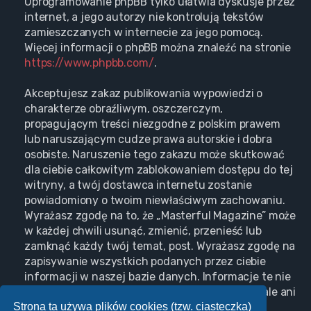
Oprogramowanie phpBB tylko ułatwia dyskusje przez
internet, a jego autorzy nie kontrolują tekstów
zamieszczanych w internecie za jego pomocą.
Więcej informacji o phpBB można znaleźć na stronie
https://www.phpbb.com/
.
Akceptujesz zakaz publikowania wypowiedzi o
charakterze obraźliwym, oszczerczym,
propagującym treści niezgodne z polskim prawem
lub naruszającym cudze prawa autorskie i dobra
osobiste. Naruszenie tego zakazu może skutkować
dla ciebie całkowitym zablokowaniem dostępu do tej
witryny, a twój dostawca internetu zostanie
powiadomiony o twoim niewłaściwym zachowaniu.
Wyrażasz zgodę na to, że „Masterful Magazine” może
w każdej chwili usunąć, zmienić, przenieść lub
zamknąć każdy twój temat, post. Wyrażasz zgodę na
zapisywanie wszystkich podanych przez ciebie
informacji w naszej bazie danych. Informacje te nie
będą przekazywane nikomu bez twojej zgody, ale ani
Strona ta używa plików cookies (tzw. ciasteczka)
„Masterful Magazine”, ani phpBB nie ponosi