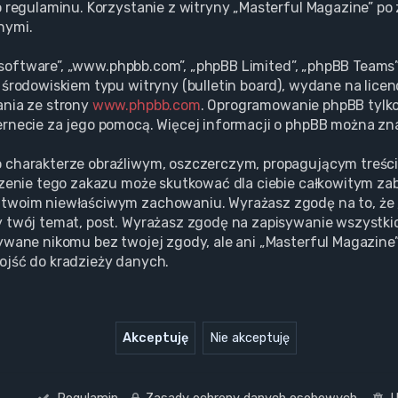
o regulaminu. Korzystanie z witryny „Masterful Magazine” p
nymi.
BB software”, „www.phpbb.com”, „phpBB Limited”, „phpBB Team
środowiskiem typu witryny (bulletin board), wydane na licenc
ania ze strony
www.phpbb.com
. Oprogramowanie phpBB tylko 
rnecie za jego pomocą. Więcej informacji o phpBB można zn
 charakterze obraźliwym, oszczerczym, propagującym treśc
szenie tego zakazu może skutkować dla ciebie całkowitym za
twoim niewłaściwym zachowaniu. Wyrażasz zgodę na to, że 
 twój temat, post. Wyrażasz zgodę na zapisywanie wszystki
ywane nikomu bez twojej zgody, ale ani „Masterful Magazine”
ojść do kradzieży danych.
Regulamin
Zasady ochrony danych osobowych
U