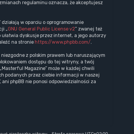
o zmianach regulaminu oznacza, że akceptujesz
s” działają w oparciu o oprogramowanie
ji „
GNU General Public License v2
” zwanej też
ułatwia dyskusje przez internet, a jego autorzy
aleźć na stronie
https://www.phpbb.com/
.
i niezgodne z polskim prawem lub naruszającym
blokowaniem dostępu do tej witryny, a twój
„Masterful Magazine” może w każdej chwili
ch podanych przez ciebie informacji w naszej
, ani phpBB nie ponosi odpowiedzialności za
suń ciasteczka witryny
Strefa czasowa
UTC+02:00