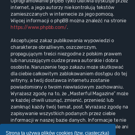
Oprogramowanie phpBB tylko ułatwia dyskusje przez
internet, a jego autorzy nie kontrolują tekstów
zamieszczanych w internecie za jego pomocą.
Więcej informacji o phpBB można znaleźć na stronie
https://www.phpbb.com/
.
Akceptujesz zakaz publikowania wypowiedzi o
charakterze obraźliwym, oszczerczym,
propagującym treści niezgodne z polskim prawem
lub naruszającym cudze prawa autorskie i dobra
osobiste. Naruszenie tego zakazu może skutkować
dla ciebie całkowitym zablokowaniem dostępu do tej
witryny, a twój dostawca internetu zostanie
powiadomiony o twoim niewłaściwym zachowaniu.
Wyrażasz zgodę na to, że „Masterful Magazine” może
w każdej chwili usunąć, zmienić, przenieść lub
zamknąć każdy twój temat, post. Wyrażasz zgodę na
zapisywanie wszystkich podanych przez ciebie
informacji w naszej bazie danych. Informacje te nie
będą przekazywane nikomu bez twojej zgody, ale ani
Strona ta używa plików cookies (tzw. ciasteczka)
„Masterful Magazine”, ani phpBB nie ponosi