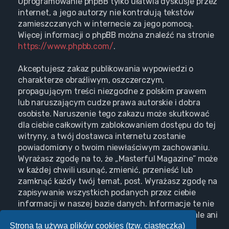
Oprogramowanie phpBB tylko ułatwia dyskusje przez
internet, a jego autorzy nie kontrolują tekstów
zamieszczanych w internecie za jego pomocą.
Więcej informacji o phpBB można znaleźć na stronie
https://www.phpbb.com/
.
Akceptujesz zakaz publikowania wypowiedzi o
charakterze obraźliwym, oszczerczym,
propagującym treści niezgodne z polskim prawem
lub naruszającym cudze prawa autorskie i dobra
osobiste. Naruszenie tego zakazu może skutkować
dla ciebie całkowitym zablokowaniem dostępu do tej
witryny, a twój dostawca internetu zostanie
powiadomiony o twoim niewłaściwym zachowaniu.
Wyrażasz zgodę na to, że „Masterful Magazine” może
w każdej chwili usunąć, zmienić, przenieść lub
zamknąć każdy twój temat, post. Wyrażasz zgodę na
zapisywanie wszystkich podanych przez ciebie
informacji w naszej bazie danych. Informacje te nie
będą przekazywane nikomu bez twojej zgody, ale ani
Strona ta używa plików cookies (tzw. ciasteczka)
„Masterful Magazine”, ani phpBB nie ponosi