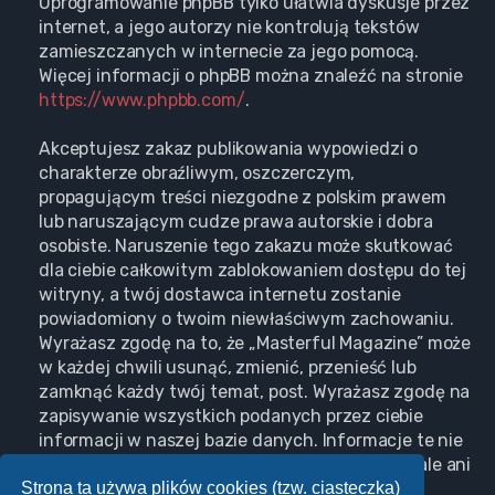
Oprogramowanie phpBB tylko ułatwia dyskusje przez
internet, a jego autorzy nie kontrolują tekstów
zamieszczanych w internecie za jego pomocą.
Więcej informacji o phpBB można znaleźć na stronie
https://www.phpbb.com/
.
Akceptujesz zakaz publikowania wypowiedzi o
charakterze obraźliwym, oszczerczym,
propagującym treści niezgodne z polskim prawem
lub naruszającym cudze prawa autorskie i dobra
osobiste. Naruszenie tego zakazu może skutkować
dla ciebie całkowitym zablokowaniem dostępu do tej
witryny, a twój dostawca internetu zostanie
powiadomiony o twoim niewłaściwym zachowaniu.
Wyrażasz zgodę na to, że „Masterful Magazine” może
w każdej chwili usunąć, zmienić, przenieść lub
zamknąć każdy twój temat, post. Wyrażasz zgodę na
zapisywanie wszystkich podanych przez ciebie
informacji w naszej bazie danych. Informacje te nie
będą przekazywane nikomu bez twojej zgody, ale ani
Strona ta używa plików cookies (tzw. ciasteczka)
„Masterful Magazine”, ani phpBB nie ponosi