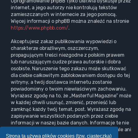
Oprogramowanie phpBB tylko ułatwia dyskusje przez
internet, a jego autorzy nie kontrolują tekstów
zamieszczanych w internecie za jego pomocą.
Więcej informacji o phpBB można znaleźć na stronie
https://www.phpbb.com/
.
Akceptujesz zakaz publikowania wypowiedzi o
charakterze obraźliwym, oszczerczym,
propagującym treści niezgodne z polskim prawem
lub naruszającym cudze prawa autorskie i dobra
osobiste. Naruszenie tego zakazu może skutkować
dla ciebie całkowitym zablokowaniem dostępu do tej
witryny, a twój dostawca internetu zostanie
powiadomiony o twoim niewłaściwym zachowaniu.
Wyrażasz zgodę na to, że „Masterful Magazine” może
w każdej chwili usunąć, zmienić, przenieść lub
zamknąć każdy twój temat, post. Wyrażasz zgodę na
zapisywanie wszystkich podanych przez ciebie
informacji w naszej bazie danych. Informacje te nie
będą przekazywane nikomu bez twojej zgody, ale ani
Strona ta używa plików cookies (tzw. ciasteczka)
„Masterful Magazine”, ani phpBB nie ponosi