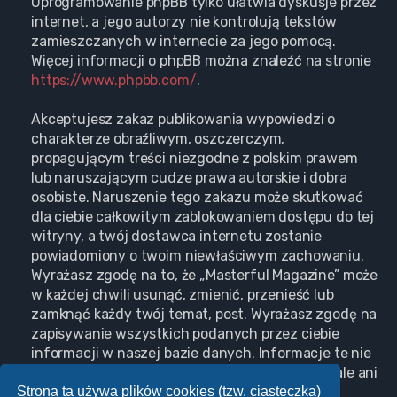
Oprogramowanie phpBB tylko ułatwia dyskusje przez
internet, a jego autorzy nie kontrolują tekstów
zamieszczanych w internecie za jego pomocą.
Więcej informacji o phpBB można znaleźć na stronie
https://www.phpbb.com/
.
Akceptujesz zakaz publikowania wypowiedzi o
charakterze obraźliwym, oszczerczym,
propagującym treści niezgodne z polskim prawem
lub naruszającym cudze prawa autorskie i dobra
osobiste. Naruszenie tego zakazu może skutkować
dla ciebie całkowitym zablokowaniem dostępu do tej
witryny, a twój dostawca internetu zostanie
powiadomiony o twoim niewłaściwym zachowaniu.
Wyrażasz zgodę na to, że „Masterful Magazine” może
w każdej chwili usunąć, zmienić, przenieść lub
zamknąć każdy twój temat, post. Wyrażasz zgodę na
zapisywanie wszystkich podanych przez ciebie
informacji w naszej bazie danych. Informacje te nie
będą przekazywane nikomu bez twojej zgody, ale ani
Strona ta używa plików cookies (tzw. ciasteczka)
„Masterful Magazine”, ani phpBB nie ponosi