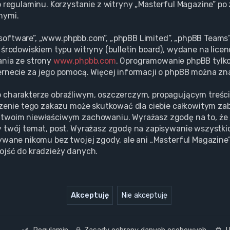
o regulaminu. Korzystanie z witryny „Masterful Magazine” p
nymi.
BB software”, „www.phpbb.com”, „phpBB Limited”, „phpBB Team
środowiskiem typu witryny (bulletin board), wydane na licenc
ania ze strony
www.phpbb.com
. Oprogramowanie phpBB tylko 
rnecie za jego pomocą. Więcej informacji o phpBB można zn
 charakterze obraźliwym, oszczerczym, propagującym treśc
szenie tego zakazu może skutkować dla ciebie całkowitym za
twoim niewłaściwym zachowaniu. Wyrażasz zgodę na to, że 
 twój temat, post. Wyrażasz zgodę na zapisywanie wszystki
ywane nikomu bez twojej zgody, ale ani „Masterful Magazine”
ojść do kradzieży danych.
Regulamin
Zasady ochrony danych osobowych
U