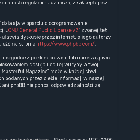
o zmianach regulaminu oznacza, że akceptujesz
s” działają w oparciu o oprogramowanie
ji „
GNU General Public License v2
” zwanej też
ułatwia dyskusje przez internet, a jego autorzy
aleźć na stronie
https://www.phpbb.com/
.
i niezgodne z polskim prawem lub naruszającym
blokowaniem dostępu do tej witryny, a twój
„Masterful Magazine” może w każdej chwili
ch podanych przez ciebie informacji w naszej
, ani phpBB nie ponosi odpowiedzialności za
suń ciasteczka witryny
Strefa czasowa
UTC+02:00