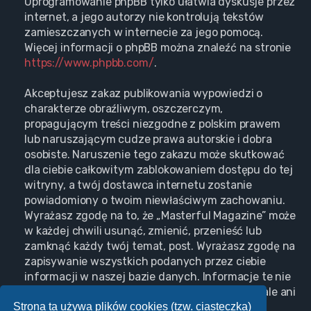
Oprogramowanie phpBB tylko ułatwia dyskusje przez
internet, a jego autorzy nie kontrolują tekstów
zamieszczanych w internecie za jego pomocą.
Więcej informacji o phpBB można znaleźć na stronie
https://www.phpbb.com/
.
Akceptujesz zakaz publikowania wypowiedzi o
charakterze obraźliwym, oszczerczym,
propagującym treści niezgodne z polskim prawem
lub naruszającym cudze prawa autorskie i dobra
osobiste. Naruszenie tego zakazu może skutkować
dla ciebie całkowitym zablokowaniem dostępu do tej
witryny, a twój dostawca internetu zostanie
powiadomiony o twoim niewłaściwym zachowaniu.
Wyrażasz zgodę na to, że „Masterful Magazine” może
w każdej chwili usunąć, zmienić, przenieść lub
zamknąć każdy twój temat, post. Wyrażasz zgodę na
zapisywanie wszystkich podanych przez ciebie
informacji w naszej bazie danych. Informacje te nie
będą przekazywane nikomu bez twojej zgody, ale ani
Strona ta używa plików cookies (tzw. ciasteczka)
„Masterful Magazine”, ani phpBB nie ponosi