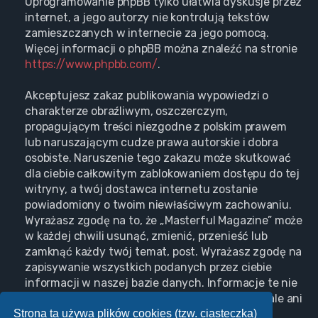
Oprogramowanie phpBB tylko ułatwia dyskusje przez
internet, a jego autorzy nie kontrolują tekstów
zamieszczanych w internecie za jego pomocą.
Więcej informacji o phpBB można znaleźć na stronie
https://www.phpbb.com/
.
Akceptujesz zakaz publikowania wypowiedzi o
charakterze obraźliwym, oszczerczym,
propagującym treści niezgodne z polskim prawem
lub naruszającym cudze prawa autorskie i dobra
osobiste. Naruszenie tego zakazu może skutkować
dla ciebie całkowitym zablokowaniem dostępu do tej
witryny, a twój dostawca internetu zostanie
powiadomiony o twoim niewłaściwym zachowaniu.
Wyrażasz zgodę na to, że „Masterful Magazine” może
w każdej chwili usunąć, zmienić, przenieść lub
zamknąć każdy twój temat, post. Wyrażasz zgodę na
zapisywanie wszystkich podanych przez ciebie
informacji w naszej bazie danych. Informacje te nie
będą przekazywane nikomu bez twojej zgody, ale ani
Strona ta używa plików cookies (tzw. ciasteczka)
„Masterful Magazine”, ani phpBB nie ponosi