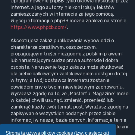
Oprogramowanie phpBB tylko ułatwia dyskusje przez
internet, a jego autorzy nie kontrolują tekstów
zamieszczanych w internecie za jego pomocą.
Więcej informacji o phpBB można znaleźć na stronie
https://www.phpbb.com/
.
Akceptujesz zakaz publikowania wypowiedzi o
charakterze obraźliwym, oszczerczym,
propagującym treści niezgodne z polskim prawem
lub naruszającym cudze prawa autorskie i dobra
osobiste. Naruszenie tego zakazu może skutkować
dla ciebie całkowitym zablokowaniem dostępu do tej
witryny, a twój dostawca internetu zostanie
powiadomiony o twoim niewłaściwym zachowaniu.
Wyrażasz zgodę na to, że „Masterful Magazine” może
w każdej chwili usunąć, zmienić, przenieść lub
zamknąć każdy twój temat, post. Wyrażasz zgodę na
zapisywanie wszystkich podanych przez ciebie
informacji w naszej bazie danych. Informacje te nie
będą przekazywane nikomu bez twojej zgody, ale ani
Strona ta używa plików cookies (tzw. ciasteczka)
„Masterful Magazine”, ani phpBB nie ponosi