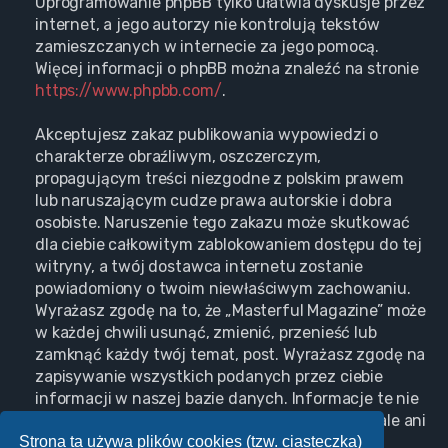
Oprogramowanie phpBB tylko ułatwia dyskusje przez
internet, a jego autorzy nie kontrolują tekstów
zamieszczanych w internecie za jego pomocą.
Więcej informacji o phpBB można znaleźć na stronie
https://www.phpbb.com/
.
Akceptujesz zakaz publikowania wypowiedzi o
charakterze obraźliwym, oszczerczym,
propagującym treści niezgodne z polskim prawem
lub naruszającym cudze prawa autorskie i dobra
osobiste. Naruszenie tego zakazu może skutkować
dla ciebie całkowitym zablokowaniem dostępu do tej
witryny, a twój dostawca internetu zostanie
powiadomiony o twoim niewłaściwym zachowaniu.
Wyrażasz zgodę na to, że „Masterful Magazine” może
w każdej chwili usunąć, zmienić, przenieść lub
zamknąć każdy twój temat, post. Wyrażasz zgodę na
zapisywanie wszystkich podanych przez ciebie
informacji w naszej bazie danych. Informacje te nie
będą przekazywane nikomu bez twojej zgody, ale ani
Strona ta używa plików cookies (tzw. ciasteczka)
„Masterful Magazine”, ani phpBB nie ponosi