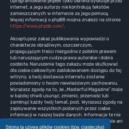
Oprogramowanie phpBB tylko ułatwia dyskusje przez
internet, a jego autorzy nie kontrolują tekstów
zamieszczanych w internecie za jego pomocą.
Więcej informacji o phpBB można znaleźć na stronie
https://www.phpbb.com/
.
Akceptujesz zakaz publikowania wypowiedzi o
charakterze obraźliwym, oszczerczym,
propagującym treści niezgodne z polskim prawem
lub naruszającym cudze prawa autorskie i dobra
osobiste. Naruszenie tego zakazu może skutkować
dla ciebie całkowitym zablokowaniem dostępu do tej
witryny, a twój dostawca internetu zostanie
powiadomiony o twoim niewłaściwym zachowaniu.
Wyrażasz zgodę na to, że „Masterful Magazine” może
w każdej chwili usunąć, zmienić, przenieść lub
zamknąć każdy twój temat, post. Wyrażasz zgodę na
zapisywanie wszystkich podanych przez ciebie
informacji w naszej bazie danych. Informacje te nie
będą przekazywane nikomu bez twojej zgody, ale ani
Strona ta używa plików cookies (tzw. ciasteczka)
„Masterful Magazine”, ani phpBB nie ponosi