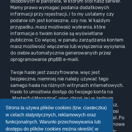
osobowych w państwie, w którym stoi nasz serwer.
Mamy prawo wymagać podania dodatkowych
informacji przy rejestracji, i to my ustalamy czy
podanie ich jest konieczne, czy nie. W każdym
przypadku, masz możliwość wybrania, które
informacje o twoim koncie są wyświetlane
publicznie. Co więcej, w panelu zarządzania kontem
masz możliwość włączenia lub wyłączenia wysyłania
do ciebie automatycznie generowanych przez
oprogramowanie phpBB e-maili.
Twoje hasło jest zaszyfrowane, więc jest
bezpieczne, niemniej nie należy używać tego
samego hasła na różnych witrynach internetowych.
Hasło to umożliwia dostęp do twojego konta na
„Masterful Magazine”, więc chroń je i w żadnym
wypadku nie podawaj
nikomu
. Jeśli je zapomnisz,
Strona ta używa plików cookies (tzw. ciasteczka)
użyj funkcji „Nie pamiętam hasła”. Witryna poprosi
w celach statystycznych, reklamowych oraz
cię o podanie nazwy użytkownika i adresu e-mail. Po
funkcjonalnych. Warunki przechowywania lub
podaniu tych danych zostanie wygenerowane nowe
dostępu do plików cookies można określić w
hasło i przesłane na podany przez ciebie adres e-