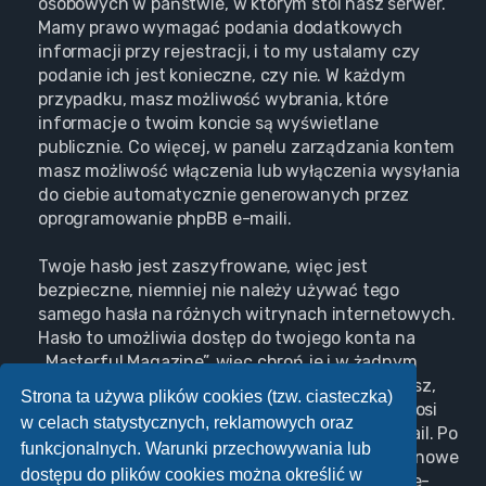
osobowych w państwie, w którym stoi nasz serwer.
Mamy prawo wymagać podania dodatkowych
informacji przy rejestracji, i to my ustalamy czy
podanie ich jest konieczne, czy nie. W każdym
przypadku, masz możliwość wybrania, które
informacje o twoim koncie są wyświetlane
publicznie. Co więcej, w panelu zarządzania kontem
masz możliwość włączenia lub wyłączenia wysyłania
do ciebie automatycznie generowanych przez
oprogramowanie phpBB e-maili.
Twoje hasło jest zaszyfrowane, więc jest
bezpieczne, niemniej nie należy używać tego
samego hasła na różnych witrynach internetowych.
Hasło to umożliwia dostęp do twojego konta na
„Masterful Magazine”, więc chroń je i w żadnym
wypadku nie podawaj
nikomu
. Jeśli je zapomnisz,
Strona ta używa plików cookies (tzw. ciasteczka)
użyj funkcji „Nie pamiętam hasła”. Witryna poprosi
w celach statystycznych, reklamowych oraz
cię o podanie nazwy użytkownika i adresu e-mail. Po
funkcjonalnych. Warunki przechowywania lub
podaniu tych danych zostanie wygenerowane nowe
dostępu do plików cookies można określić w
hasło i przesłane na podany przez ciebie adres e-