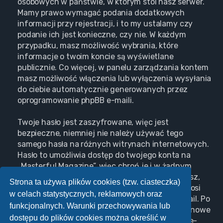
osobowych w państwie, w którym stoi nasz serwer.
Mamy prawo wymagać podania dodatkowych
informacji przy rejestracji, i to my ustalamy czy
podanie ich jest konieczne, czy nie. W każdym
przypadku, masz możliwość wybrania, które
informacje o twoim koncie są wyświetlane
publicznie. Co więcej, w panelu zarządzania kontem
masz możliwość włączenia lub wyłączenia wysyłania
do ciebie automatycznie generowanych przez
oprogramowanie phpBB e-maili.
Twoje hasło jest zaszyfrowane, więc jest
bezpieczne, niemniej nie należy używać tego
samego hasła na różnych witrynach internetowych.
Hasło to umożliwia dostęp do twojego konta na
„Masterful Magazine”, więc chroń je i w żadnym
wypadku nie podawaj
nikomu
. Jeśli je zapomnisz,
Strona ta używa plików cookies (tzw. ciasteczka)
użyj funkcji „Nie pamiętam hasła”. Witryna poprosi
w celach statystycznych, reklamowych oraz
cię o podanie nazwy użytkownika i adresu e-mail. Po
funkcjonalnych. Warunki przechowywania lub
podaniu tych danych zostanie wygenerowane nowe
dostępu do plików cookies można określić w
hasło i przesłane na podany przez ciebie adres e-