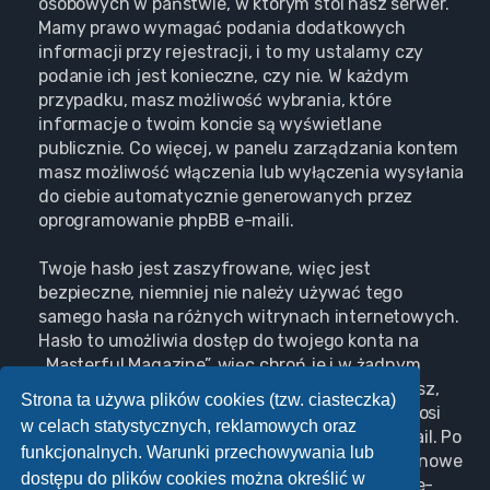
osobowych w państwie, w którym stoi nasz serwer.
Mamy prawo wymagać podania dodatkowych
informacji przy rejestracji, i to my ustalamy czy
podanie ich jest konieczne, czy nie. W każdym
przypadku, masz możliwość wybrania, które
informacje o twoim koncie są wyświetlane
publicznie. Co więcej, w panelu zarządzania kontem
masz możliwość włączenia lub wyłączenia wysyłania
do ciebie automatycznie generowanych przez
oprogramowanie phpBB e-maili.
Twoje hasło jest zaszyfrowane, więc jest
bezpieczne, niemniej nie należy używać tego
samego hasła na różnych witrynach internetowych.
Hasło to umożliwia dostęp do twojego konta na
„Masterful Magazine”, więc chroń je i w żadnym
wypadku nie podawaj
nikomu
. Jeśli je zapomnisz,
Strona ta używa plików cookies (tzw. ciasteczka)
użyj funkcji „Nie pamiętam hasła”. Witryna poprosi
w celach statystycznych, reklamowych oraz
cię o podanie nazwy użytkownika i adresu e-mail. Po
funkcjonalnych. Warunki przechowywania lub
podaniu tych danych zostanie wygenerowane nowe
dostępu do plików cookies można określić w
hasło i przesłane na podany przez ciebie adres e-