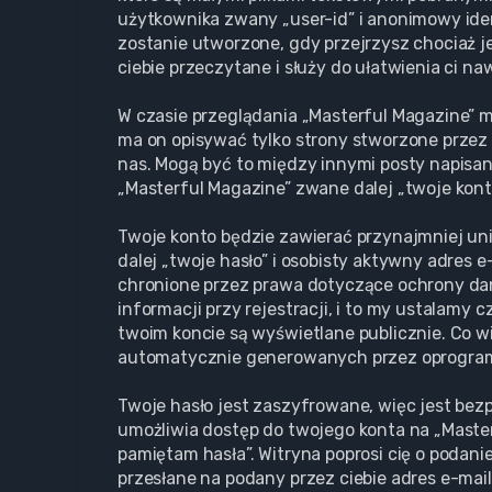
użytkownika zwany „user-id” i anonimowy iden
zostanie utworzone, gdy przejrzysz chociaż j
ciebie przeczytane i służy do ułatwienia ci na
W czasie przeglądania „Masterful Magazine” 
ma on opisywać tylko strony stworzone przez 
nas. Mogą być to między innymi posty napisa
„Masterful Magazine” zwane dalej „twoje konto”
Twoje konto będzie zawierać przynajmniej un
dalej „twoje hasło” i osobisty aktywny adres 
chronione przez prawa dotyczące ochrony d
informacji przy rejestracji, i to my ustalamy
twoim koncie są wyświetlane publicznie. Co w
automatycznie generowanych przez oprogram
Twoje hasło jest zaszyfrowane, więc jest bez
umożliwia dostęp do twojego konta na „Maste
pamiętam hasła”. Witryna poprosi cię o podan
przesłane na podany przez ciebie adres e-mai