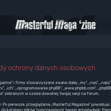
ady ochrony danych osobowych
gazine” i firmy stowarzyszone zwane dalej „my”, „nas”, „nasz”
”, „ich”, „oprogramowanie phpBB”, „www.phpbb.com”, „phpBB L
e” zebranych w czasie dowolnej twojej sesji na forum.
. Po pierwsze, przeglądanie „Masterful Magazine” powoduje, 
 do katalogu plików tymczasowych twojej przeglądarki. Pier