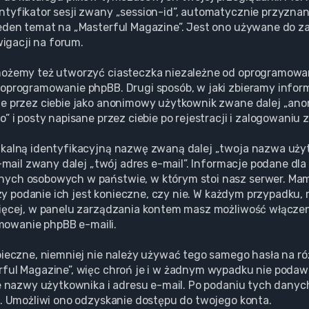
tyfikator sesji zwany „session-id”, automatycznie przyznane
eden temat na „Masterful Magazine”. Jest ono używane do zap
wigacji na forum.
możemy też utworzyć ciasteczka niezależne od oprogramowan
oprogramowanie phpBB. Drugi sposób, w jaki zbieramy informa
ne przez ciebie jako anonimowy użytkownik zwane dalej „ano
 i posty napisane przez ciebie po rejestracji i zalogowaniu 
ikalną identyfikacyjną nazwę zwaną dalej „twoja nazwa uż
e-mail zwany dalej „twój adres e-mail”. Informacje podane dl
anych osobowych w państwie, w którym stoi nasz serwer. 
 czy podanie ich jest konieczne, czy nie. W każdym przypadku
ięcej, w panelu zarządzania kontem masz możliwość włączeni
owanie phpBB e-maili.
pieczne, niemniej nie należy używać tego samego hasła na r
rful Magazine”, więc chroń je i w żadnym wypadku nie poda
ie nazwy użytkownika i adresu e-mail. Po podaniu tych dany
l. Umożliwi ono odzyskanie dostępu do twojego konta.