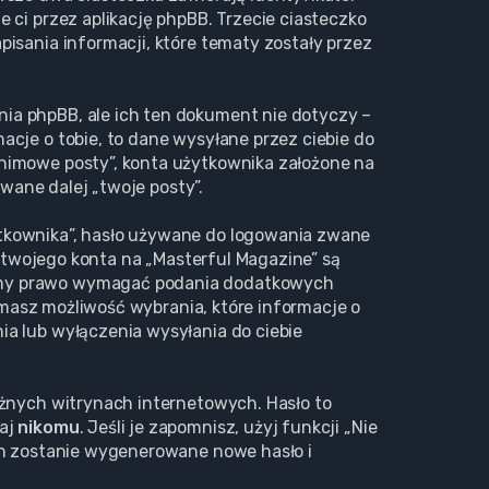
 ci przez aplikację phpBB. Trzecie ciasteczko
isania informacji, które tematy zostały przez
ia phpBB, ale ich ten dokument nie dotyczy –
cje o tobie, to dane wysyłane przez ciebie do
nimowe posty”, konta użytkownika założone na
zwane dalej „twoje posty”.
ytkownika”, hasło używane do logowania zwane
a twojego konta na „Masterful Magazine” są
Mamy prawo wymagać podania dodatkowych
, masz możliwość wybrania, które informacje o
a lub wyłączenia wysyłania do ciebie
óżnych witrynach internetowych. Hasło to
waj
nikomu
. Jeśli je zapomnisz, użyj funkcji „Nie
ch zostanie wygenerowane nowe hasło i