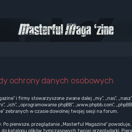
ady ochrony danych osobowych
gazine” i firmy stowarzyszone zwane dalej „my”, „nas”, „nasz”
”, „ich”, „oprogramowanie phpBB”, „www.phpbb.com”, „phpBB L
e” zebranych w czasie dowolnej twojej sesji na forum.
. Po pierwsze, przeglądanie „Masterful Magazine” powoduje, 
 do katalogu plików tymczasowych twojej przeglądarki. Pier