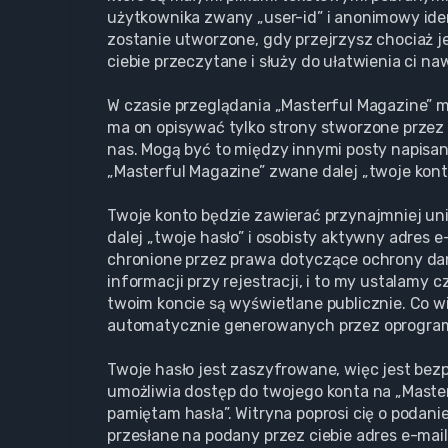
użytkownika zwany „user-id” i anonimowy iden
zostanie utworzone, gdy przejrzysz chociaż j
ciebie przeczytane i służy do ułatwienia ci na
W czasie przeglądania „Masterful Magazine” 
ma on opisywać tylko strony stworzone przez 
nas. Mogą być to między innymi posty napisa
„Masterful Magazine” zwane dalej „twoje konto”
Twoje konto będzie zawierać przynajmniej un
dalej „twoje hasło” i osobisty aktywny adres 
chronione przez prawa dotyczące ochrony d
informacji przy rejestracji, i to my ustalamy
twoim koncie są wyświetlane publicznie. Co w
automatycznie generowanych przez oprogram
Twoje hasło jest zaszyfrowane, więc jest bez
umożliwia dostęp do twojego konta na „Maste
pamiętam hasła”. Witryna poprosi cię o podan
przesłane na podany przez ciebie adres e-mai