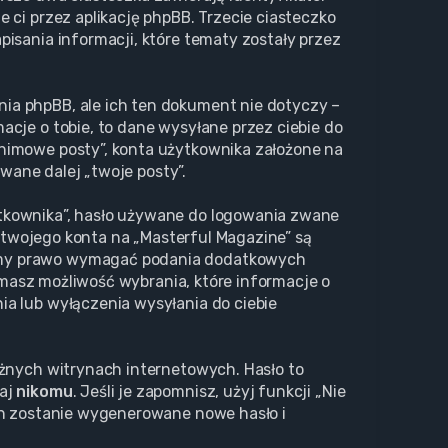
 ci przez aplikację phpBB. Trzecie ciasteczko
isania informacji, które tematy zostały przez
ia phpBB, ale ich ten dokument nie dotyczy –
cje o tobie, to dane wysyłane przez ciebie do
nimowe posty”, konta użytkownika założone na
zwane dalej „twoje posty”.
ytkownika”, hasło używane do logowania zwane
a twojego konta na „Masterful Magazine” są
Mamy prawo wymagać podania dodatkowych
, masz możliwość wybrania, które informacje o
a lub wyłączenia wysyłania do ciebie
óżnych witrynach internetowych. Hasło to
waj
nikomu
. Jeśli je zapomnisz, użyj funkcji „Nie
ch zostanie wygenerowane nowe hasło i