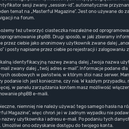
tyfikator sesji zwany „session-id”, automatycznie przyznane
eden temat na „Masterful Magazine”. Jest ono używane do zap
wigacji na forum.
możemy też utworzyć ciasteczka niezależne od oprogramowan
oprogramowanie phpBB. Drugi sposób, w jaki zbieramy informa
ne przez ciebie jako anonimowy użytkownik zwane dalej „ano
 i posty napisane przez ciebie po rejestracji i zalogowaniu 
ikalną identyfikacyjną nazwę zwaną dalej „twoja nazwa uż
e-mail zwany dalej „twój adres e-mail”. Informacje podane dl
anych osobowych w państwie, w którym stoi nasz serwer. 
 czy podanie ich jest konieczne, czy nie. W każdym przypadku
ięcej, w panelu zarządzania kontem masz możliwość włączeni
owanie phpBB e-maili.
pieczne, niemniej nie należy używać tego samego hasła na r
rful Magazine”, więc chroń je i w żadnym wypadku nie poda
ie nazwy użytkownika i adresu e-mail. Po podaniu tych dany
l. Umożliwi ono odzyskanie dostępu do twojego konta.