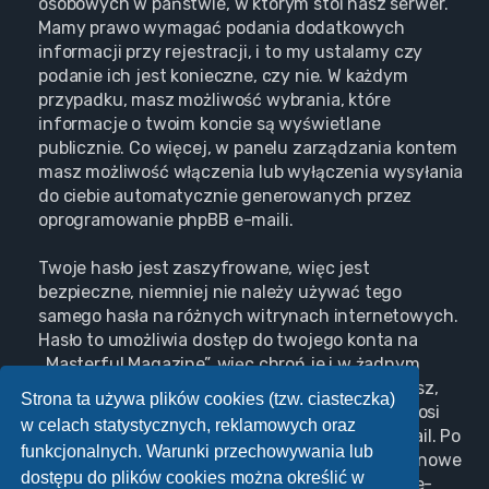
osobowych w państwie, w którym stoi nasz serwer.
Mamy prawo wymagać podania dodatkowych
informacji przy rejestracji, i to my ustalamy czy
podanie ich jest konieczne, czy nie. W każdym
przypadku, masz możliwość wybrania, które
informacje o twoim koncie są wyświetlane
publicznie. Co więcej, w panelu zarządzania kontem
masz możliwość włączenia lub wyłączenia wysyłania
do ciebie automatycznie generowanych przez
oprogramowanie phpBB e-maili.
Twoje hasło jest zaszyfrowane, więc jest
bezpieczne, niemniej nie należy używać tego
samego hasła na różnych witrynach internetowych.
Hasło to umożliwia dostęp do twojego konta na
„Masterful Magazine”, więc chroń je i w żadnym
wypadku nie podawaj
nikomu
. Jeśli je zapomnisz,
Strona ta używa plików cookies (tzw. ciasteczka)
użyj funkcji „Nie pamiętam hasła”. Witryna poprosi
w celach statystycznych, reklamowych oraz
cię o podanie nazwy użytkownika i adresu e-mail. Po
funkcjonalnych. Warunki przechowywania lub
podaniu tych danych zostanie wygenerowane nowe
dostępu do plików cookies można określić w
hasło i przesłane na podany przez ciebie adres e-