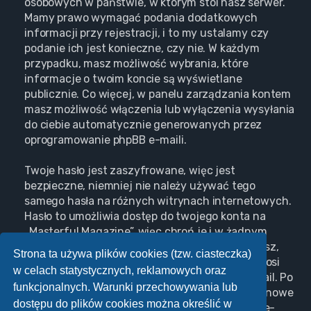
osobowych w państwie, w którym stoi nasz serwer.
Mamy prawo wymagać podania dodatkowych
informacji przy rejestracji, i to my ustalamy czy
podanie ich jest konieczne, czy nie. W każdym
przypadku, masz możliwość wybrania, które
informacje o twoim koncie są wyświetlane
publicznie. Co więcej, w panelu zarządzania kontem
masz możliwość włączenia lub wyłączenia wysyłania
do ciebie automatycznie generowanych przez
oprogramowanie phpBB e-maili.
Twoje hasło jest zaszyfrowane, więc jest
bezpieczne, niemniej nie należy używać tego
samego hasła na różnych witrynach internetowych.
Hasło to umożliwia dostęp do twojego konta na
„Masterful Magazine”, więc chroń je i w żadnym
wypadku nie podawaj
nikomu
. Jeśli je zapomnisz,
Strona ta używa plików cookies (tzw. ciasteczka)
użyj funkcji „Nie pamiętam hasła”. Witryna poprosi
w celach statystycznych, reklamowych oraz
cię o podanie nazwy użytkownika i adresu e-mail. Po
funkcjonalnych. Warunki przechowywania lub
podaniu tych danych zostanie wygenerowane nowe
dostępu do plików cookies można określić w
hasło i przesłane na podany przez ciebie adres e-