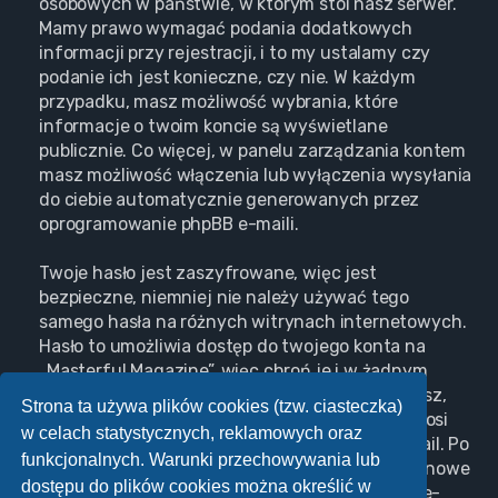
osobowych w państwie, w którym stoi nasz serwer.
Mamy prawo wymagać podania dodatkowych
informacji przy rejestracji, i to my ustalamy czy
podanie ich jest konieczne, czy nie. W każdym
przypadku, masz możliwość wybrania, które
informacje o twoim koncie są wyświetlane
publicznie. Co więcej, w panelu zarządzania kontem
masz możliwość włączenia lub wyłączenia wysyłania
do ciebie automatycznie generowanych przez
oprogramowanie phpBB e-maili.
Twoje hasło jest zaszyfrowane, więc jest
bezpieczne, niemniej nie należy używać tego
samego hasła na różnych witrynach internetowych.
Hasło to umożliwia dostęp do twojego konta na
„Masterful Magazine”, więc chroń je i w żadnym
wypadku nie podawaj
nikomu
. Jeśli je zapomnisz,
Strona ta używa plików cookies (tzw. ciasteczka)
użyj funkcji „Nie pamiętam hasła”. Witryna poprosi
w celach statystycznych, reklamowych oraz
cię o podanie nazwy użytkownika i adresu e-mail. Po
funkcjonalnych. Warunki przechowywania lub
podaniu tych danych zostanie wygenerowane nowe
dostępu do plików cookies można określić w
hasło i przesłane na podany przez ciebie adres e-