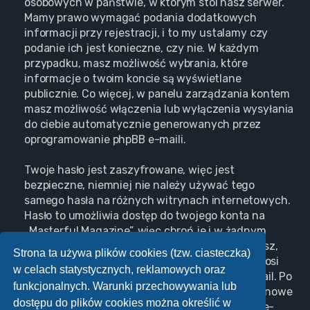
osobowych w państwie, w którym stoi nasz serwer.
Mamy prawo wymagać podania dodatkowych
informacji przy rejestracji, i to my ustalamy czy
podanie ich jest konieczne, czy nie. W każdym
przypadku, masz możliwość wybrania, które
informacje o twoim koncie są wyświetlane
publicznie. Co więcej, w panelu zarządzania kontem
masz możliwość włączenia lub wyłączenia wysyłania
do ciebie automatycznie generowanych przez
oprogramowanie phpBB e-maili.
Twoje hasło jest zaszyfrowane, więc jest
bezpieczne, niemniej nie należy używać tego
samego hasła na różnych witrynach internetowych.
Hasło to umożliwia dostęp do twojego konta na
„Masterful Magazine”, więc chroń je i w żadnym
wypadku nie podawaj
nikomu
. Jeśli je zapomnisz,
Strona ta używa plików cookies (tzw. ciasteczka)
użyj funkcji „Nie pamiętam hasła”. Witryna poprosi
w celach statystycznych, reklamowych oraz
cię o podanie nazwy użytkownika i adresu e-mail. Po
funkcjonalnych. Warunki przechowywania lub
podaniu tych danych zostanie wygenerowane nowe
dostępu do plików cookies można określić w
hasło i przesłane na podany przez ciebie adres e-