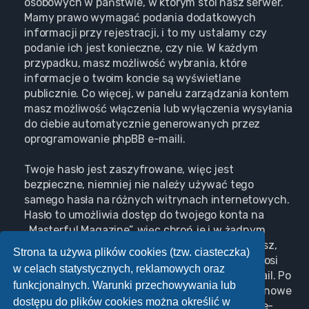
osobowych w państwie, w którym stoi nasz serwer.
Mamy prawo wymagać podania dodatkowych
informacji przy rejestracji, i to my ustalamy czy
podanie ich jest konieczne, czy nie. W każdym
przypadku, masz możliwość wybrania, które
informacje o twoim koncie są wyświetlane
publicznie. Co więcej, w panelu zarządzania kontem
masz możliwość włączenia lub wyłączenia wysyłania
do ciebie automatycznie generowanych przez
oprogramowanie phpBB e-maili.
Twoje hasło jest zaszyfrowane, więc jest
bezpieczne, niemniej nie należy używać tego
samego hasła na różnych witrynach internetowych.
Hasło to umożliwia dostęp do twojego konta na
„Masterful Magazine”, więc chroń je i w żadnym
wypadku nie podawaj
nikomu
. Jeśli je zapomnisz,
Strona ta używa plików cookies (tzw. ciasteczka)
użyj funkcji „Nie pamiętam hasła”. Witryna poprosi
w celach statystycznych, reklamowych oraz
cię o podanie nazwy użytkownika i adresu e-mail. Po
funkcjonalnych. Warunki przechowywania lub
podaniu tych danych zostanie wygenerowane nowe
dostępu do plików cookies można określić w
hasło i przesłane na podany przez ciebie adres e-