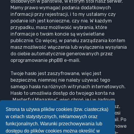
osobowych w państwie, w którym stoi nasz serwer.
Mamy prawo wymagać podania dodatkowych
informacji przy rejestracji, i to my ustalamy czy
podanie ich jest konieczne, czy nie. W każdym
przypadku, masz możliwość wybrania, które
informacje o twoim koncie są wyświetlane
publicznie. Co więcej, w panelu zarządzania kontem
masz możliwość włączenia lub wyłączenia wysyłania
do ciebie automatycznie generowanych przez
oprogramowanie phpBB e-maili.
Twoje hasło jest zaszyfrowane, więc jest
bezpieczne, niemniej nie należy używać tego
samego hasła na różnych witrynach internetowych.
Hasło to umożliwia dostęp do twojego konta na
„Masterful Magazine”, więc chroń je i w żadnym
wypadku nie podawaj
nikomu
. Jeśli je zapomnisz,
Strona ta używa plików cookies (tzw. ciasteczka)
użyj funkcji „Nie pamiętam hasła”. Witryna poprosi
w celach statystycznych, reklamowych oraz
cię o podanie nazwy użytkownika i adresu e-mail. Po
funkcjonalnych. Warunki przechowywania lub
podaniu tych danych zostanie wygenerowane nowe
dostępu do plików cookies można określić w
hasło i przesłane na podany przez ciebie adres e-