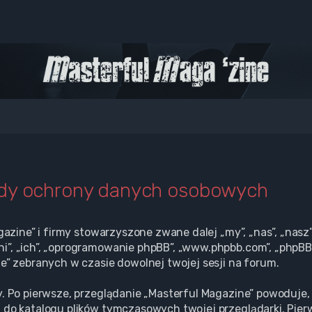
ady ochrony danych osobowych
gazine” i firmy stowarzyszone zwane dalej „my”, „nas”, „nasz”
”, „ich”, „oprogramowanie phpBB”, „www.phpbb.com”, „phpBB L
e” zebranych w czasie dowolnej twojej sesji na forum.
. Po pierwsze, przeglądanie „Masterful Magazine” powoduje, 
 do katalogu plików tymczasowych twojej przeglądarki. Pier