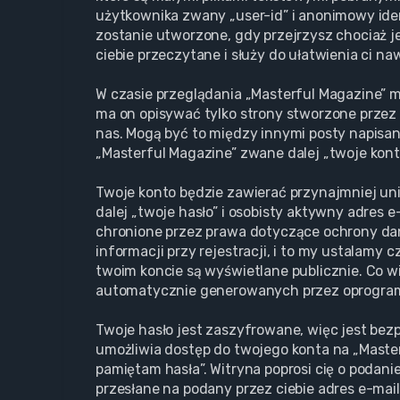
użytkownika zwany „user-id” i anonimowy iden
zostanie utworzone, gdy przejrzysz chociaż j
ciebie przeczytane i służy do ułatwienia ci na
W czasie przeglądania „Masterful Magazine” 
ma on opisywać tylko strony stworzone przez 
nas. Mogą być to między innymi posty napisa
„Masterful Magazine” zwane dalej „twoje konto”
Twoje konto będzie zawierać przynajmniej un
dalej „twoje hasło” i osobisty aktywny adres 
chronione przez prawa dotyczące ochrony d
informacji przy rejestracji, i to my ustalamy
twoim koncie są wyświetlane publicznie. Co w
automatycznie generowanych przez oprogram
Twoje hasło jest zaszyfrowane, więc jest bez
umożliwia dostęp do twojego konta na „Maste
pamiętam hasła”. Witryna poprosi cię o podan
przesłane na podany przez ciebie adres e-mai