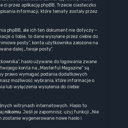
 ci przez aplikację phpBB. Trzecie ciasteczko
isania informacji, które tematy zostały przez
ia phpBB, ale ich ten dokument nie dotyczy –
cje o tobie, to dane wysyłane przez ciebie do
nimowe posty”, konta użytkownika założone na
zwane dalej „twoje posty”.
ytkownika”, hasło używane do logowania zwane
a twojego konta na „Masterful Magazine” są
Mamy prawo wymagać podania dodatkowych
, masz możliwość wybrania, które informacje o
a lub wyłączenia wysyłania do ciebie
óżnych witrynach internetowych. Hasło to
waj
nikomu
. Jeśli je zapomnisz, użyj funkcji „Nie
ch zostanie wygenerowane nowe hasło i