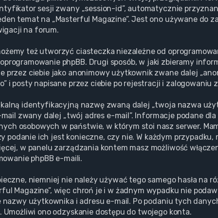
tyfikator sesji zwany „session-id”, automatycznie przyznane
eden temat na „Masterful Magazine”. Jest ono używane do zap
wigacji na forum.
możemy też utworzyć ciasteczka niezależne od oprogramowan
oprogramowanie phpBB. Drugi sposób, w jaki zbieramy informa
ne przez ciebie jako anonimowy użytkownik zwane dalej „ano
 i posty napisane przez ciebie po rejestracji i zalogowaniu 
ikalną identyfikacyjną nazwę zwaną dalej „twoja nazwa uż
e-mail zwany dalej „twój adres e-mail”. Informacje podane dl
anych osobowych w państwie, w którym stoi nasz serwer. 
 czy podanie ich jest konieczne, czy nie. W każdym przypadku
ięcej, w panelu zarządzania kontem masz możliwość włączeni
owanie phpBB e-maili.
pieczne, niemniej nie należy używać tego samego hasła na r
rful Magazine”, więc chroń je i w żadnym wypadku nie poda
ie nazwy użytkownika i adresu e-mail. Po podaniu tych dany
l. Umożliwi ono odzyskanie dostępu do twojego konta.