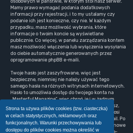
osobowych w państwie, w którym stoi nasz serwer.
Mamy prawo wymagać podania dodatkowych
informacji przy rejestracji, i to my ustalamy czy
podanie ich jest konieczne, czy nie. W każdym
przypadku, masz możliwość wybrania, które
informacje o twoim koncie są wyświetlane
publicznie. Co więcej, w panelu zarządzania kontem
masz możliwość włączenia lub wyłączenia wysyłania
do ciebie automatycznie generowanych przez
oprogramowanie phpBB e-maili.
Twoje hasło jest zaszyfrowane, więc jest
bezpieczne, niemniej nie należy używać tego
samego hasła na różnych witrynach internetowych.
Hasło to umożliwia dostęp do twojego konta na
„Masterful Magazine”, więc chroń je i w żadnym
wypadku nie podawaj
nikomu
. Jeśli je zapomnisz,
Strona ta używa plików cookies (tzw. ciasteczka)
użyj funkcji „Nie pamiętam hasła”. Witryna poprosi
w celach statystycznych, reklamowych oraz
cię o podanie nazwy użytkownika i adresu e-mail. Po
funkcjonalnych. Warunki przechowywania lub
podaniu tych danych zostanie wygenerowane nowe
dostępu do plików cookies można określić w
hasło i przesłane na podany przez ciebie adres e-