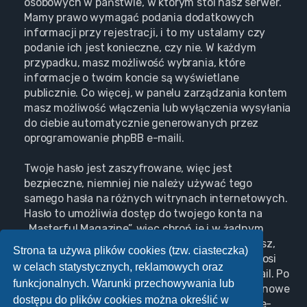
osobowych w państwie, w którym stoi nasz serwer.
Mamy prawo wymagać podania dodatkowych
informacji przy rejestracji, i to my ustalamy czy
podanie ich jest konieczne, czy nie. W każdym
przypadku, masz możliwość wybrania, które
informacje o twoim koncie są wyświetlane
publicznie. Co więcej, w panelu zarządzania kontem
masz możliwość włączenia lub wyłączenia wysyłania
do ciebie automatycznie generowanych przez
oprogramowanie phpBB e-maili.
Twoje hasło jest zaszyfrowane, więc jest
bezpieczne, niemniej nie należy używać tego
samego hasła na różnych witrynach internetowych.
Hasło to umożliwia dostęp do twojego konta na
„Masterful Magazine”, więc chroń je i w żadnym
wypadku nie podawaj
nikomu
. Jeśli je zapomnisz,
Strona ta używa plików cookies (tzw. ciasteczka)
użyj funkcji „Nie pamiętam hasła”. Witryna poprosi
w celach statystycznych, reklamowych oraz
cię o podanie nazwy użytkownika i adresu e-mail. Po
funkcjonalnych. Warunki przechowywania lub
podaniu tych danych zostanie wygenerowane nowe
dostępu do plików cookies można określić w
hasło i przesłane na podany przez ciebie adres e-