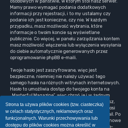
osobowych w państwie, w którym stoi nasz serwer.
Mamy prawo wymagać podania dodatkowych
informacji przy rejestracji, i to my ustalamy czy
podanie ich jest konieczne, czy nie. W każdym
przypadku, masz możliwość wybrania, które
informacje o twoim koncie są wyświetlane
publicznie. Co więcej, w panelu zarządzania kontem
masz możliwość włączenia lub wyłączenia wysyłania
do ciebie automatycznie generowanych przez
oprogramowanie phpBB e-maili.
Twoje hasło jest zaszyfrowane, więc jest
bezpieczne, niemniej nie należy używać tego
samego hasła na różnych witrynach internetowych.
Hasło to umożliwia dostęp do twojego konta na
„Masterful Magazine”, więc chroń je i w żadnym
wypadku nie podawaj
nikomu
. Jeśli je zapomnisz,
Strona ta używa plików cookies (tzw. ciasteczka)
użyj funkcji „Nie pamiętam hasła”. Witryna poprosi
w celach statystycznych, reklamowych oraz
cię o podanie nazwy użytkownika i adresu e-mail. Po
funkcjonalnych. Warunki przechowywania lub
podaniu tych danych zostanie wygenerowane nowe
dostępu do plików cookies można określić w
hasło i przesłane na podany przez ciebie adres e-