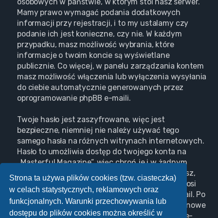
osobowych w państwie, w którym stoi nasz serwer.
Mamy prawo wymagać podania dodatkowych
informacji przy rejestracji, i to my ustalamy czy
podanie ich jest konieczne, czy nie. W każdym
przypadku, masz możliwość wybrania, które
informacje o twoim koncie są wyświetlane
publicznie. Co więcej, w panelu zarządzania kontem
masz możliwość włączenia lub wyłączenia wysyłania
do ciebie automatycznie generowanych przez
oprogramowanie phpBB e-maili.
Twoje hasło jest zaszyfrowane, więc jest
bezpieczne, niemniej nie należy używać tego
samego hasła na różnych witrynach internetowych.
Hasło to umożliwia dostęp do twojego konta na
„Masterful Magazine”, więc chroń je i w żadnym
wypadku nie podawaj
nikomu
. Jeśli je zapomnisz,
Strona ta używa plików cookies (tzw. ciasteczka)
użyj funkcji „Nie pamiętam hasła”. Witryna poprosi
w celach statystycznych, reklamowych oraz
cię o podanie nazwy użytkownika i adresu e-mail. Po
funkcjonalnych. Warunki przechowywania lub
podaniu tych danych zostanie wygenerowane nowe
dostępu do plików cookies można określić w
hasło i przesłane na podany przez ciebie adres e-