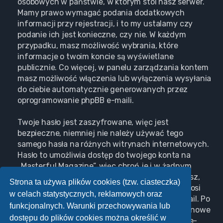
osobowych w państwie, w którym stoi nasz serwer.
Mamy prawo wymagać podania dodatkowych
informacji przy rejestracji, i to my ustalamy czy
podanie ich jest konieczne, czy nie. W każdym
przypadku, masz możliwość wybrania, które
informacje o twoim koncie są wyświetlane
publicznie. Co więcej, w panelu zarządzania kontem
masz możliwość włączenia lub wyłączenia wysyłania
do ciebie automatycznie generowanych przez
oprogramowanie phpBB e-maili.
Twoje hasło jest zaszyfrowane, więc jest
bezpieczne, niemniej nie należy używać tego
samego hasła na różnych witrynach internetowych.
Hasło to umożliwia dostęp do twojego konta na
„Masterful Magazine”, więc chroń je i w żadnym
wypadku nie podawaj
nikomu
. Jeśli je zapomnisz,
Strona ta używa plików cookies (tzw. ciasteczka)
użyj funkcji „Nie pamiętam hasła”. Witryna poprosi
w celach statystycznych, reklamowych oraz
cię o podanie nazwy użytkownika i adresu e-mail. Po
funkcjonalnych. Warunki przechowywania lub
podaniu tych danych zostanie wygenerowane nowe
dostępu do plików cookies można określić w
hasło i przesłane na podany przez ciebie adres e-