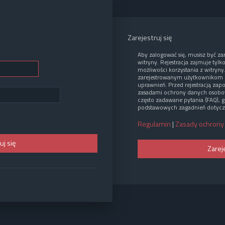
Zarejestruj się
Aby zalogować się, musisz być z
witryny. Rejestracja zajmuje tylk
możliwości korzystania z witryny
zarejestrowanym użytkownikom 
uprawnień. Przed rejestracją zap
zasadami ochrony danych osobo
często zadawane pytania (FAQ), g
podstawowych zagadnień dotycz
Regulamin
|
Zasady ochrony
Zarej