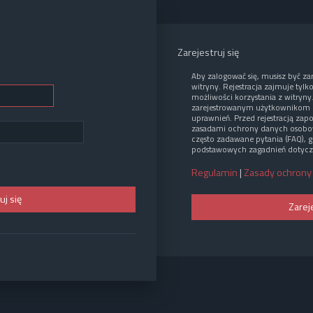
Zarejestruj się
Aby zalogować się, musisz być z
witryny. Rejestracja zajmuje tylk
możliwości korzystania z witryny
zarejestrowanym użytkownikom 
uprawnień. Przed rejestracją zap
zasadami ochrony danych osobo
często zadawane pytania (FAQ), g
podstawowych zagadnień dotycz
Regulamin
|
Zasady ochrony
Zarej