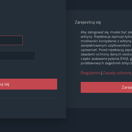
Zarejestruj się
Aby zalogować się, musisz być z
witryny. Rejestracja zajmuje tylk
możliwości korzystania z witryny
zarejestrowanym użytkownikom 
uprawnień. Przed rejestracją zap
zasadami ochrony danych osobo
często zadawane pytania (FAQ), g
podstawowych zagadnień dotycz
Regulamin
|
Zasady ochrony
Zarej