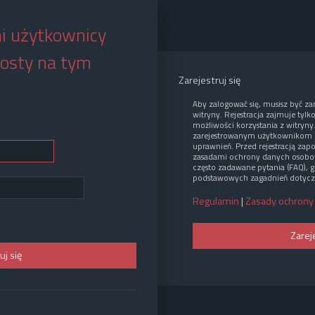
i użytkownicy
osty na tym
Zarejestruj się
Aby zalogować się, musisz być z
witryny. Rejestracja zajmuje tylk
możliwości korzystania z witryny
zarejestrowanym użytkownikom 
uprawnień. Przed rejestracją zap
zasadami ochrony danych osobo
często zadawane pytania (FAQ), g
podstawowych zagadnień dotycz
Regulamin
|
Zasady ochrony
Zarej