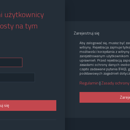
i użytkownicy
osty na tym
Zarejestruj się
Aby zalogować się, musisz być z
witryny. Rejestracja zajmuje tylk
możliwości korzystania z witryny
zarejestrowanym użytkownikom 
uprawnień. Przed rejestracją zap
zasadami ochrony danych osobo
często zadawane pytania (FAQ), g
podstawowych zagadnień dotycz
Regulamin
|
Zasady ochrony
Zarej