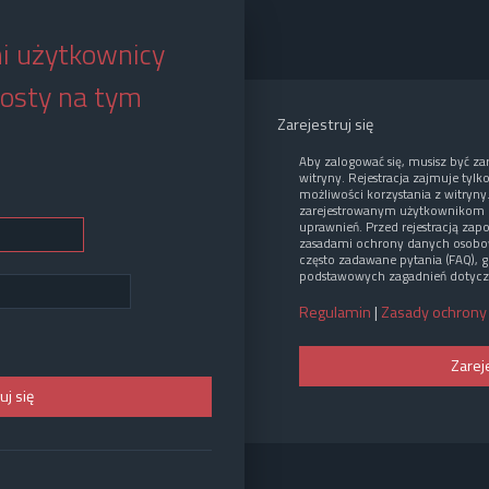
i użytkownicy
osty na tym
Zarejestruj się
Aby zalogować się, musisz być z
witryny. Rejestracja zajmuje tylk
możliwości korzystania z witryny
zarejestrowanym użytkownikom 
uprawnień. Przed rejestracją zap
zasadami ochrony danych osobo
często zadawane pytania (FAQ), g
podstawowych zagadnień dotycz
Regulamin
|
Zasady ochrony
Zarej