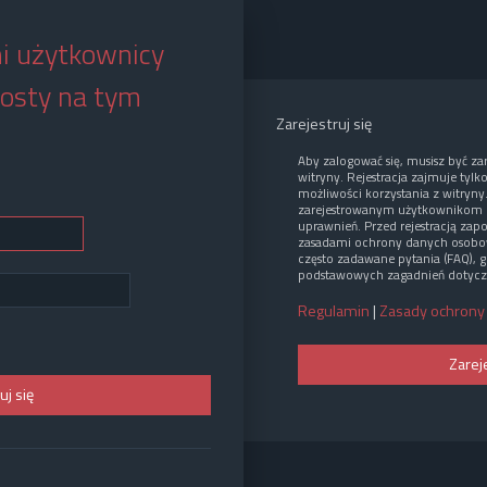
i użytkownicy
osty na tym
Zarejestruj się
Aby zalogować się, musisz być z
witryny. Rejestracja zajmuje tylk
możliwości korzystania z witryny
zarejestrowanym użytkownikom 
uprawnień. Przed rejestracją zap
zasadami ochrony danych osobo
często zadawane pytania (FAQ), g
podstawowych zagadnień dotycz
Regulamin
|
Zasady ochrony
Zarej