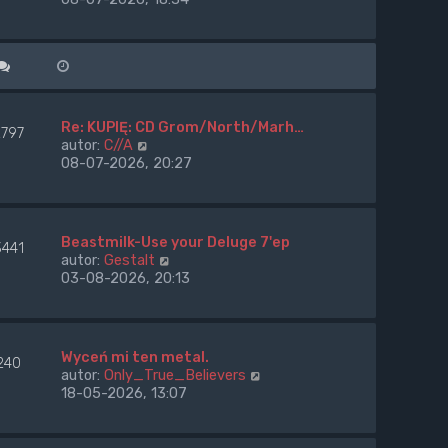
s
n
ś
z
a
w
y
j
i
p
n
e
o
o
t
s
w
l
t
s
n
Re: KUPIĘ: CD Grom/North/Marh…
2797
z
a
W
autor:
C//A
y
j
y
08-07-2026, 20:27
p
n
ś
o
o
w
s
w
i
t
s
e
Beastmilk-Use your Deluge 7'ep
3441
z
t
W
autor:
Gestalt
y
l
y
03-08-2026, 20:13
p
n
ś
o
a
w
s
j
i
t
n
e
Wyceń mi ten metal.
o
240
t
W
autor:
Only_True_Believers
w
l
y
18-05-2026, 13:07
s
n
ś
z
a
w
y
j
i