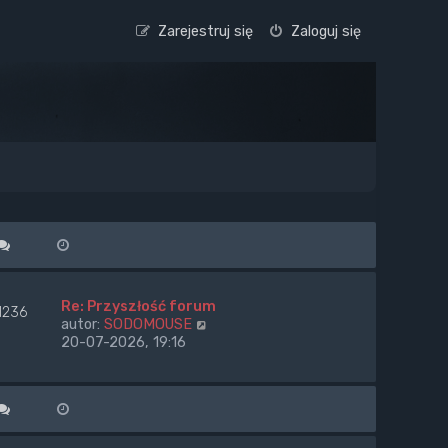
Zarejestruj się
Zaloguj się
Re: Przyszłość forum
1236
W
autor:
SODOMOUSE
y
20-07-2026, 19:16
ś
w
i
e
t