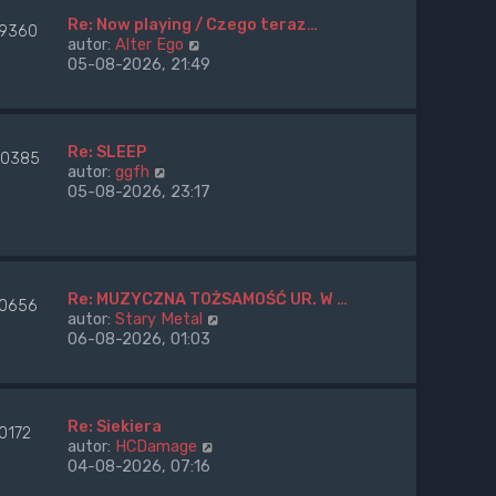
l
n
Re: Now playing / Czego teraz…
9360
a
W
autor:
Alter Ego
j
y
05-08-2026, 21:49
n
ś
o
w
w
i
s
e
Re: SLEEP
0385
z
t
W
autor:
ggfh
y
l
y
05-08-2026, 23:17
p
n
ś
o
a
w
s
j
i
t
n
e
o
t
Re: MUZYCZNA TOŻSAMOŚĆ UR. W …
w
0656
l
W
autor:
Stary Metal
s
n
y
06-08-2026, 01:03
z
a
ś
y
j
w
p
n
i
o
o
e
s
Re: Siekiera
w
0172
t
t
W
autor:
HCDamage
s
l
y
04-08-2026, 07:16
z
n
ś
y