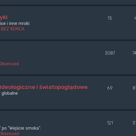
yki
15
se i inne mroki
 BEZ KOŃCA
3087
7
Obsessed
 ideologiczne i światopoglądowe
69
8
 globalne
121
3
po "Wejście smoka".
Obsessed