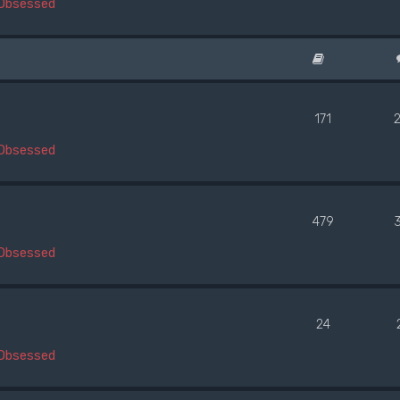
Obsessed
171
Obsessed
479
Obsessed
24
Obsessed