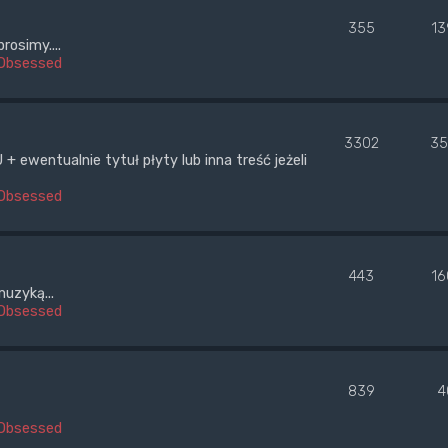
355
13
rosimy....
Obsessed
3302
35
wentualnie tytuł płyty lub inna treść jeżeli
Obsessed
443
16
uzyką...
Obsessed
839
4
Obsessed