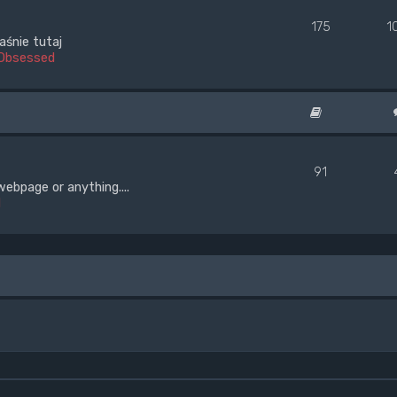
175
1
aśnie tutaj
Obsessed
91
webpage or anything....
d