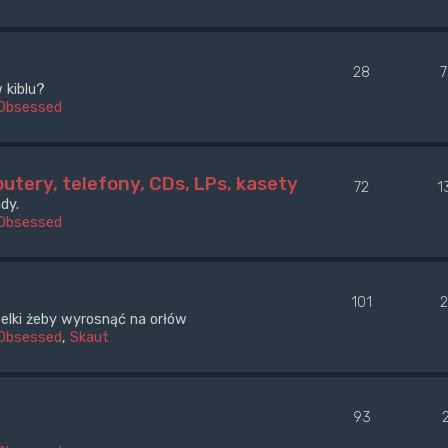
28
 kiblu?
Obsessed
utery, telefony, CDs, LPs, kasety
72
1
dy.
Obsessed
101
óbelki żeby wyrosnąć na orłów
Obsessed
,
Skaut
93