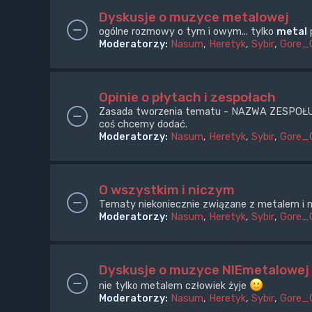
Dyskusje o muzyce metalowej
ogólne rozmowy o tym i owym... tylko
metal
p
Moderatorzy:
Nasum
,
Heretyk
,
Sybir
,
Gore_
Opinie o płytach i zespołach
Zasada tworzenia tematu - NAZWA ZESPOŁU + e
coś chcemy dodać.
Moderatorzy:
Nasum
,
Heretyk
,
Sybir
,
Gore_
O wszystkim i niczym
Tematy niekoniecznie związane z metalem i m
Moderatorzy:
Nasum
,
Heretyk
,
Sybir
,
Gore_
Dyskusje o muzyce NIEmetalowej
nie tylko metalem człowiek żyje
Moderatorzy:
Nasum
,
Heretyk
,
Sybir
,
Gore_