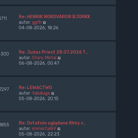
a
w
p
j
i
o
n
e
s
Re: HENRIK NORDVARGR BJORKK
o
4711
t
t
W
autor:
ggfh
w
l
y
04-08-2026, 18:26
s
n
ś
z
a
w
y
j
i
p
n
e
o
Re: Judas Priest 28.07.2026 T…
o
4300
t
s
W
autor:
Stary Metal
w
l
t
y
06-08-2026, 00:47
s
n
ś
z
a
w
y
j
i
p
n
e
o
Re: LEWACTWO
o
7297
t
s
W
autor:
tabaluga
w
l
t
y
05-08-2026, 20:15
s
n
ś
z
a
w
y
j
i
p
n
e
o
Re: Ostatnio oglądane filmy v…
o
1855
t
s
W
autor:
immortal69
w
l
t
y
05-08-2026, 22:23
s
n