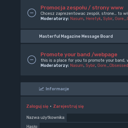
Promocja zespołu / strony www
Chcesz zaprezentowac zespół, strone... to wł
Moderatorzy:
Nasum
,
Heretyk
,
Sybir
,
Gore_
Masterful Magazine Message Board
Promote your band /webpage
this is a place for you to promote your band, 
Moderatorzy:
Nasum
,
Sybir
,
Gore_Obsesse
Informacje
Zaloguj się
•
Zarejestruj się
Nazwa użytkownika:
Hasło: