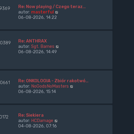
l
n
Re: Now playing / Czego teraz…
9369
a
W
autor:
masterful
j
y
06-08-2026, 14:22
n
ś
o
w
w
i
s
e
Re: ANTHRAX
0389
z
t
W
autor:
Sgt. Barnes
y
l
y
06-08-2026, 14:49
p
n
ś
o
a
w
s
j
i
t
n
e
o
t
Re: ONKOLOGIA - Zbiór rakotwó…
w
60661
l
W
autor:
NoGodsNoMasters
s
n
y
06-08-2026, 15:14
z
a
ś
y
j
w
p
n
i
o
o
e
s
Re: Siekiera
w
0172
t
t
W
autor:
HCDamage
s
l
y
04-08-2026, 07:16
z
n
ś
y