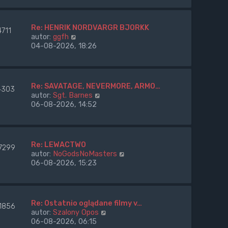
a
w
p
j
i
o
n
e
s
Re: HENRIK NORDVARGR BJORKK
o
4711
t
t
W
autor:
ggfh
w
l
y
04-08-2026, 18:26
s
n
ś
z
a
w
y
j
i
p
n
e
o
Re: SAVATAGE, NEVERMORE, ARMO…
o
4303
t
s
W
autor:
Sgt. Barnes
w
l
t
y
06-08-2026, 14:52
s
n
ś
z
a
w
y
j
i
p
n
e
o
Re: LEWACTWO
o
7299
t
s
W
autor:
NoGodsNoMasters
w
l
t
y
06-08-2026, 15:23
s
n
ś
z
a
w
y
j
i
p
n
e
o
Re: Ostatnio oglądane filmy v…
o
1856
t
s
W
autor:
Szalony Opos
w
l
t
y
06-08-2026, 06:15
s
n