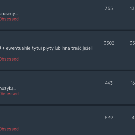
355
13
rosimy....
Obsessed
3302
35
wentualnie tytuł płyty lub inna treść jeżeli
Obsessed
443
1
uzyką...
Obsessed
839
4
Obsessed