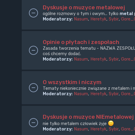
Dyskusje o muzyce metalowej
ogólne rozmowy o tym i owym... tylko
metal
p
Moderatorzy:
Nasum
,
Heretyk
,
Sybir
,
Gore_
Opinie o płytach i zespołach
Zasada tworzenia tematu - NAZWA ZESPOŁU + e
coś chcemy dodać.
Moderatorzy:
Nasum
,
Heretyk
,
Sybir
,
Gore_
O wszystkim i niczym
Tematy niekoniecznie związane z metalem i m
Moderatorzy:
Nasum
,
Heretyk
,
Sybir
,
Gore_
Dyskusje o muzyce NIEmetalowej
nie tylko metalem człowiek żyje
Moderatorzy:
Nasum
,
Heretyk
,
Sybir
,
Gore_