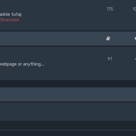
175
1
aśnie tutaj
Obsessed
91
webpage or anything....
d