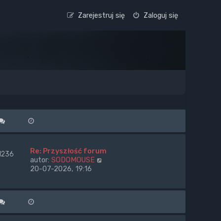
Zarejestruj się
Zaloguj się
Re: Przyszłość forum
1236
W
autor:
SODOMOUSE
y
20-07-2026, 19:16
ś
w
i
e
t