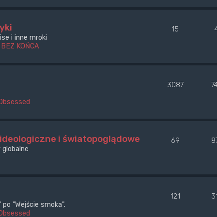
yki
15
se i inne mroki
 BEZ KOŃCA
3087
7
Obsessed
 ideologiczne i światopoglądowe
69
8
 globalne
121
3
po "Wejście smoka".
Obsessed