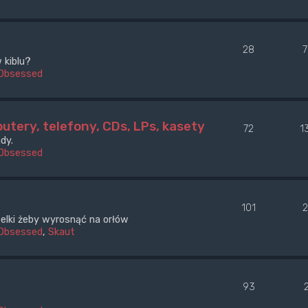
28
 kiblu?
Obsessed
utery, telefony, CDs, LPs, kasety
72
1
dy.
Obsessed
101
óbelki żeby wyrosnąć na orłów
Obsessed
,
Skaut
93