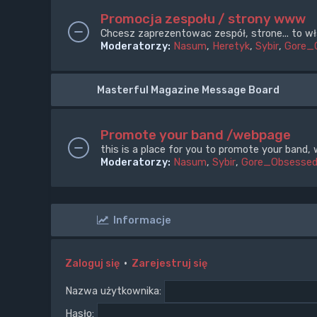
Promocja zespołu / strony www
Chcesz zaprezentowac zespół, strone... to wł
Moderatorzy:
Nasum
,
Heretyk
,
Sybir
,
Gore_
Masterful Magazine Message Board
Promote your band /webpage
this is a place for you to promote your band, 
Moderatorzy:
Nasum
,
Sybir
,
Gore_Obsesse
Informacje
Zaloguj się
•
Zarejestruj się
Nazwa użytkownika:
Hasło: