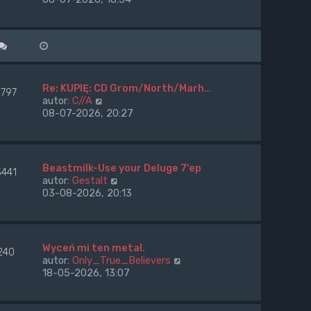
s
n
ś
z
a
w
y
j
i
p
n
e
o
o
t
s
w
l
t
s
n
Re: KUPIĘ: CD Grom/North/Marh…
2797
z
a
W
autor:
C//A
y
j
y
08-07-2026, 20:27
p
n
ś
o
o
w
s
w
i
t
s
e
Beastmilk-Use your Deluge 7'ep
3441
z
t
W
autor:
Gestalt
y
l
y
03-08-2026, 20:13
p
n
ś
o
a
w
s
j
i
t
n
e
Wyceń mi ten metal.
o
240
t
W
autor:
Only_True_Believers
w
l
y
18-05-2026, 13:07
s
n
ś
z
a
w
y
j
i