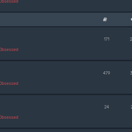
Obsessed
171
Obsessed
479
Obsessed
24
Obsessed