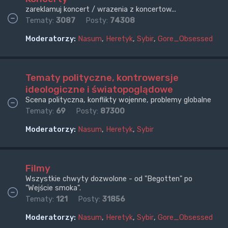
zareklamuj koncert / wrazenia z koncertow...
Tematy:
3087
Posty:
74308
Moderatorzy:
Nasum
,
Heretyk
,
Sybir
,
Gore_Obsessed
Tematy polityczne, kontrowersje
ideologiczne i światopoglądowe
Scena polityczna, konflikty wojenne, problemy globalne
Tematy:
69
Posty:
87300
Moderatorzy:
Nasum
,
Heretyk
,
Sybir
Filmy
Wszystkie chwyty dozwolone - od "Begotten" po
"Wejście smoka".
Tematy:
121
Posty:
31856
Moderatorzy:
Nasum
,
Heretyk
,
Sybir
,
Gore_Obsessed