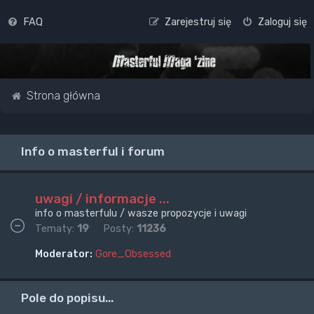
FAQ
Zarejestruj się
Zaloguj się
Strona główna
Info o masterful i forum
uwagi / informacje ...
info o masterfulu / wasze propozycje i uwagi
Tematy:
19
Posty:
11236
Moderator:
Gore_Obsessed
Pole do popisu...