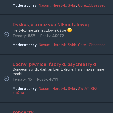
Moderatorzy:
Nasum
,
Heretyk
,
Sybir
,
Gore_Obsessed
Dyskusje o muzyce NIEmetalowej
nie tylko metalem człowiek żyje
Tematy:
839
Posty:
40172
Moderatorzy:
Nasum
,
Heretyk
,
Sybir
,
Gore_Obsessed
Lochy, piwnice, fabryki, psychiatryki
Dungeon synth, dark ambient, drone, harsh noise i inne
mroki
Tematy:
15
Posty:
4711
Moderatorzy:
Nasum
,
Heretyk
,
Sybir
,
ŚWIAT BEZ
KOŃCA
Koncerty