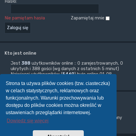
Hasło:
Nie pamiętam hasła
Zapamiętaj mnie
Kto jest online
Jest
388
użytkowników online :: 0 zarejestrowanych, 0
ukrytych i 388 gości (wg danych z ostatnich 5 minut)
Najwięcej użytkowników (
5469
) było online 01-08-
2026, 17:33
Strona ta używa plików cookies (tzw. ciasteczka)
w celach statystycznych, reklamowych oraz
funkcjonalnych. Warunki przechowywania lub
Statystyki
dostępu do plików cookies można określić w
Liczba postów:
933443
• Liczba tematów:
9496
•
ustawieniach przeglądarki internetowej.
Liczba użytkowników:
3658
• Ostatnio zarejestrowany
Dowiedz się więcej
użytkownik:
mawik65748