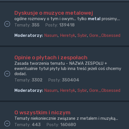
Dyskusje o muzyce metalowej
ogólne rozmowy o tym i owym... tylko
metal
prosimy....
Tematy:
355
Posty:
139418
Moderatorzy:
Nasum
,
Heretyk
,
Sybir
,
Gore_Obsessed
Opinie o płytach i zespołach
Zasada tworzenia tematu - NAZWA ZESPOŁU +
ewentualnie tytuł płyty lub inna treść jeżeli coś chcemy
dodać.
Tematy:
3302
Posty:
350404
Moderatorzy:
Nasum
,
Heretyk
,
Sybir
,
Gore_Obsessed
O wszystkim i niczym
Tematy niekoniecznie związane z metalem i muzyką...
Tematy:
443
Posty:
160680