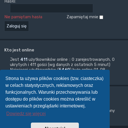
Hasło:
Nie pamiętam hasła
Zapamiętaj mnie
Kto jest online
Jest
411
użytkowników online :: 0 zarejestrowanych, 0
ukrytych i 411 gości (wg danych z ostatnich 5 minut)
Najwięcej użytkowników (
5469
) było online 01-08-
2026, 17:33
Strona ta używa plików cookies (tzw. ciasteczka)
w celach statystycznych, reklamowych oraz
funkcjonalnych. Warunki przechowywania lub
Statystyki
dostępu do plików cookies można określić w
Liczba postów:
933518
• Liczba tematów:
9497
•
ustawieniach przeglądarki internetowej.
Liczba użytkowników:
3658
• Ostatnio zarejestrowany
Dowiedz się więcej
użytkownik:
mawik65748