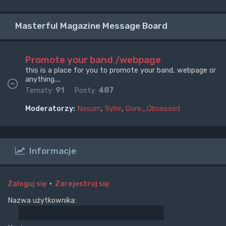
Masterful Magazine Message Board
Promote your band /webpage
this is a place for you to promote your band, webpage or
anything....
Tematy:
91
Posty:
487
Moderatorzy:
Nasum
,
Sybir
,
Gore_Obsessed
Informacje
Zaloguj się
•
Zarejestruj się
Nazwa użytkownika: